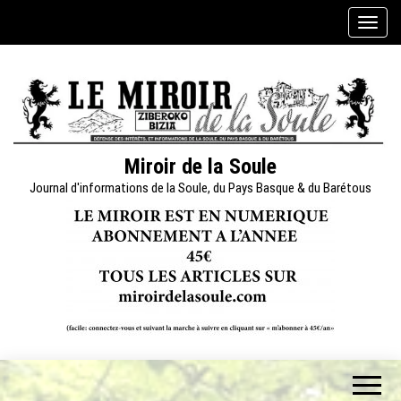
Skip
A
to
f
the
f
content
i
c
h
e
Miroir de la Soule
r
Journal d'informations de la Soule, du Pays Basque & du Barétous
/
m
a
s
q
u
e
r
l
a