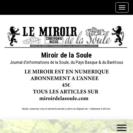
Skip
A
to
f
the
f
content
i
c
h
e
Miroir de la Soule
r
Journal d'informations de la Soule, du Pays Basque & du Barétous
/
m
a
s
q
u
e
r
l
a