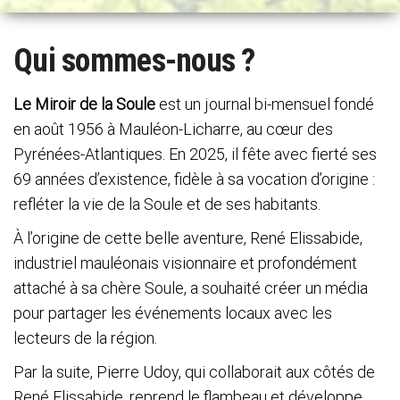
n
a
Qui sommes-nous ?
v
i
g
Le Miroir de la Soule
est un journal bi-mensuel fondé
a
en août 1956 à Mauléon-Licharre, au cœur des
t
Pyrénées-Atlantiques. En 2025, il fête avec fierté ses
i
69 années d’existence, fidèle à sa vocation d’origine :
o
refléter la vie de la Soule et de ses habitants.
n
À l’origine de cette belle aventure, René Elissabide,
industriel mauléonais visionnaire et profondément
attaché à sa chère Soule, a souhaité créer un média
pour partager les événements locaux avec les
lecteurs de la région.
Par la suite, Pierre Udoy, qui collaborait aux côtés de
René Elissabide, reprend le flambeau et développe