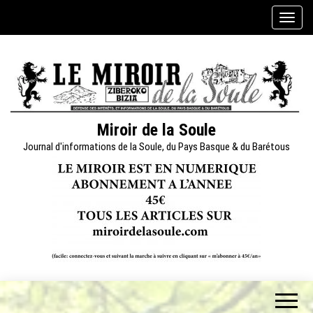
Skip
A
to
f
the
f
content
i
c
h
e
Miroir de la Soule
r
Journal d'informations de la Soule, du Pays Basque & du Barétous
/
m
a
s
q
u
e
r
l
a