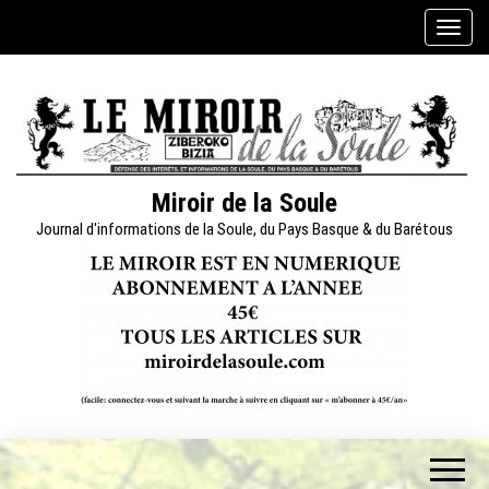
Skip
A
to
f
the
f
content
i
c
h
e
Miroir de la Soule
r
Journal d'informations de la Soule, du Pays Basque & du Barétous
/
m
a
s
q
u
e
r
l
a