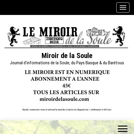
Skip
A
to
f
the
f
content
i
c
h
e
Miroir de la Soule
r
Journal d'informations de la Soule, du Pays Basque & du Barétous
/
m
a
s
q
u
e
r
l
a