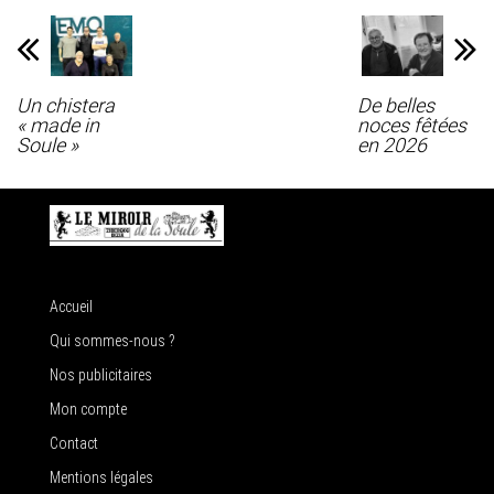
Un chistera
De belles
« made in
noces fêtées
Soule »
en 2026
Accueil
Qui sommes-nous ?
Nos publicitaires
Mon compte
Contact
Mentions légales