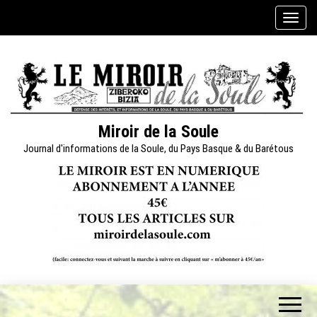
Skip
A
to
f
the
f
content
i
c
h
e
Miroir de la Soule
r
Journal d'informations de la Soule, du Pays Basque & du Barétous
/
m
a
s
q
u
e
r
l
a