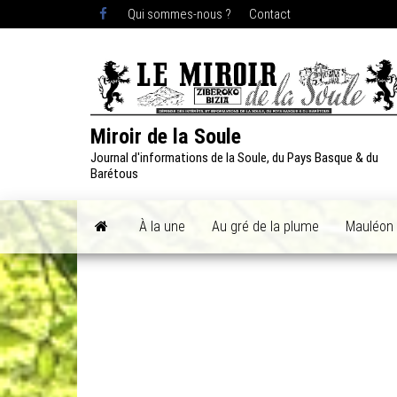
Skip
Qui sommes-nous ?
Contact
to
the
content
Miroir de la Soule
Journal d'informations de la Soule, du Pays Basque & du
Barétous
À la une
Au gré de la plume
Mauléon