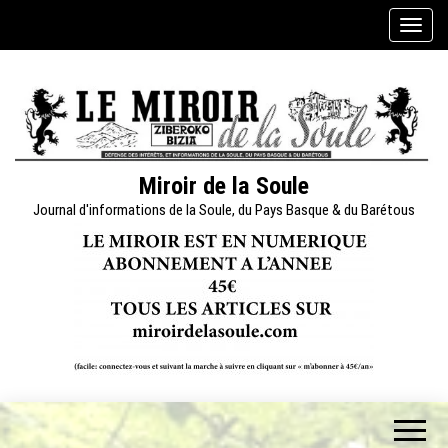
Skip
A
to
f
the
f
content
i
c
h
e
Miroir de la Soule
r
Journal d'informations de la Soule, du Pays Basque & du Barétous
/
m
a
s
q
u
e
r
l
a