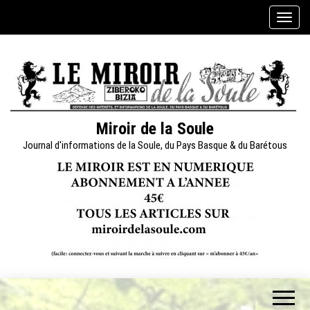
Skip
A
to
f
the
f
content
i
c
h
e
Miroir de la Soule
r
Journal d'informations de la Soule, du Pays Basque & du Barétous
/
m
a
s
q
u
e
r
l
a