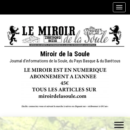
Skip
A
to
f
the
f
content
i
c
h
e
Miroir de la Soule
r
Journal d'informations de la Soule, du Pays Basque & du Barétous
/
m
a
s
q
u
e
r
l
a