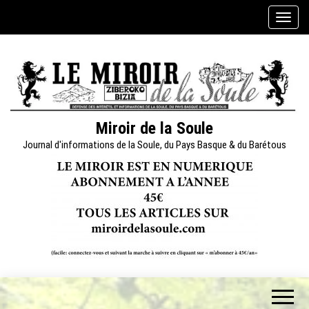
Skip
A
to
f
the
f
content
i
c
h
e
Miroir de la Soule
r
Journal d'informations de la Soule, du Pays Basque & du Barétous
/
m
a
s
q
u
e
r
l
a