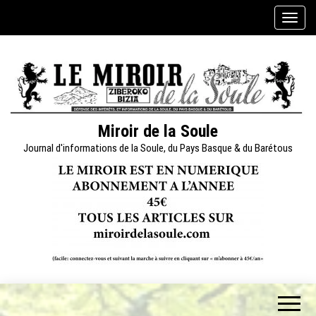
Skip
A
to
f
the
f
content
i
c
h
e
Miroir de la Soule
r
Journal d'informations de la Soule, du Pays Basque & du Barétous
/
m
a
s
q
u
e
r
l
a