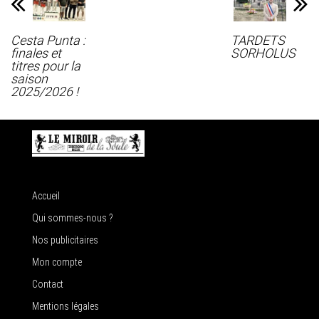
Cesta Punta :
TARDETS
finales et
SORHOLUS
titres pour la
saison
2025/2026 !
Accueil
Qui sommes-nous ?
Nos publicitaires
Mon compte
Contact
Mentions légales