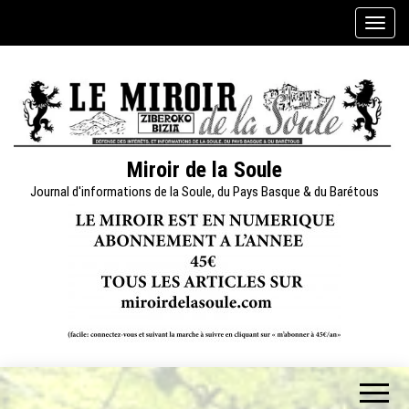
Skip
A
to
f
the
f
content
i
c
h
e
Miroir de la Soule
r
Journal d'informations de la Soule, du Pays Basque & du Barétous
/
m
a
s
q
u
e
r
l
a