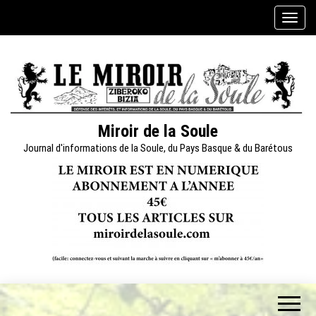
Skip
A
to
f
the
f
content
i
c
h
e
Miroir de la Soule
r
Journal d'informations de la Soule, du Pays Basque & du Barétous
/
m
a
s
q
u
e
r
l
a