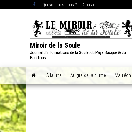
Skip
Qui sommes-nous ?
Contact
to
the
content
Miroir de la Soule
Journal d'informations de la Soule, du Pays Basque & du
Barétous
À la une
Au gré de la plume
Mauléon