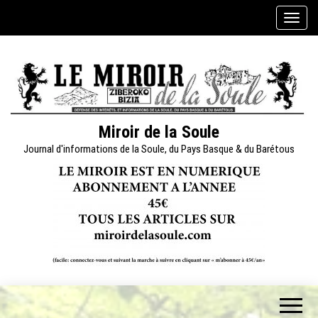
Skip
A
to
f
the
f
content
i
c
h
e
Miroir de la Soule
r
Journal d'informations de la Soule, du Pays Basque & du Barétous
/
m
a
s
q
u
e
r
l
a