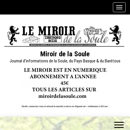
Skip
A
to
f
the
f
content
i
c
h
e
Miroir de la Soule
r
Journal d'informations de la Soule, du Pays Basque & du Barétous
/
m
a
s
q
u
e
r
l
a