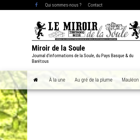
Skip
Qui sommes-nous ?
Contact
to
the
content
Miroir de la Soule
Journal d'informations de la Soule, du Pays Basque & du
Barétous
À la une
Au gré de la plume
Mauléon