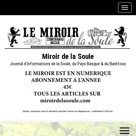
Skip
A
to
f
the
f
content
i
c
h
e
Miroir de la Soule
r
Journal d'informations de la Soule, du Pays Basque & du Barétous
/
m
a
s
q
u
e
r
l
a