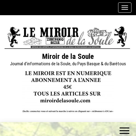
Skip
A
to
f
the
f
content
i
c
h
e
Miroir de la Soule
r
Journal d'informations de la Soule, du Pays Basque & du Barétous
/
m
a
s
q
u
e
r
l
a