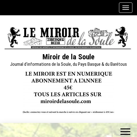
Skip
A
to
f
the
f
content
i
c
h
e
Miroir de la Soule
r
Journal d'informations de la Soule, du Pays Basque & du Barétous
/
m
a
s
q
u
e
r
l
a