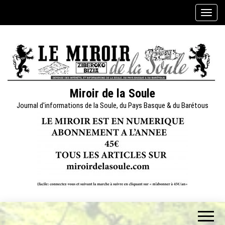
Skip
A
to
f
the
f
content
i
c
h
e
Miroir de la Soule
r
Journal d'informations de la Soule, du Pays Basque & du Barétous
/
m
a
s
q
u
e
r
l
a