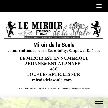
Skip
A
to
f
the
f
content
i
c
h
e
Miroir de la Soule
r
Journal d'informations de la Soule, du Pays Basque & du Barétous
/
m
a
s
q
u
e
r
l
a