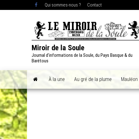
Skip
Qui sommes-nous ?
Contact
to
the
content
Miroir de la Soule
Journal d'informations de la Soule, du Pays Basque & du
Barétous
À la une
Au gré de la plume
Mauléon