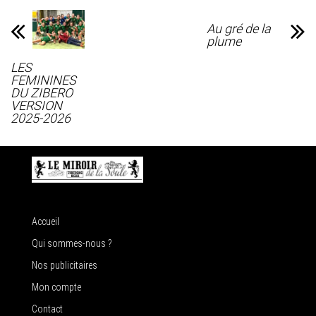
Au gré de la
plume
LES
FEMININES
DU ZIBERO
VERSION
2025-2026
Accueil
Qui sommes-nous ?
Nos publicitaires
Mon compte
Contact