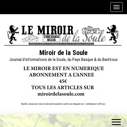
Skip
A
to
f
the
f
content
i
c
h
e
Miroir de la Soule
r
Journal d'informations de la Soule, du Pays Basque & du Barétous
/
m
a
s
q
u
e
r
l
a