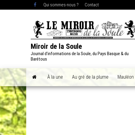
Skip
Qui sommes-nous ?
Contact
to
the
content
Miroir de la Soule
Journal d'informations de la Soule, du Pays Basque & du
Barétous
À la une
Au gré de la plume
Mauléon