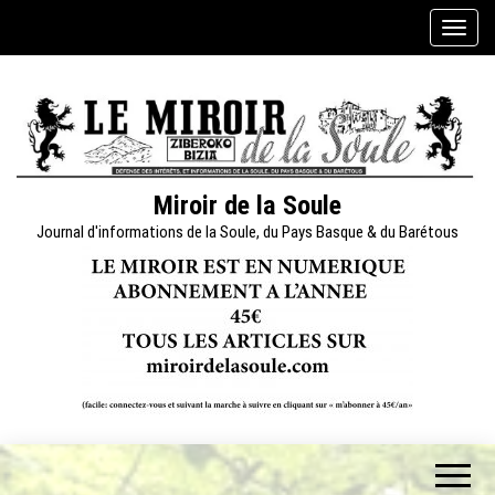
Skip
A
to
f
the
f
content
i
c
h
e
Miroir de la Soule
r
Journal d'informations de la Soule, du Pays Basque & du Barétous
/
m
a
s
q
u
e
r
l
a