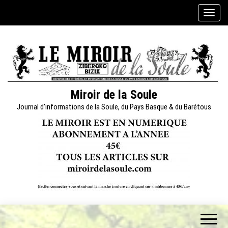
Skip
A
to
f
the
f
content
i
c
h
e
Miroir de la Soule
r
Journal d'informations de la Soule, du Pays Basque & du Barétous
/
m
a
s
q
u
e
r
l
a