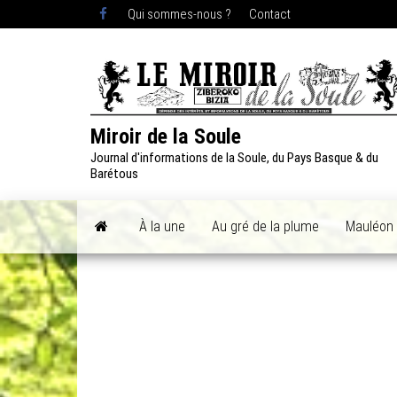
Skip
Qui sommes-nous ?
Contact
to
the
content
Miroir de la Soule
Journal d'informations de la Soule, du Pays Basque & du
Barétous
À la une
Au gré de la plume
Mauléon