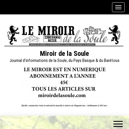
Skip
A
to
f
the
f
content
i
c
h
e
Miroir de la Soule
r
Journal d'informations de la Soule, du Pays Basque & du Barétous
/
m
a
s
q
u
e
r
l
a