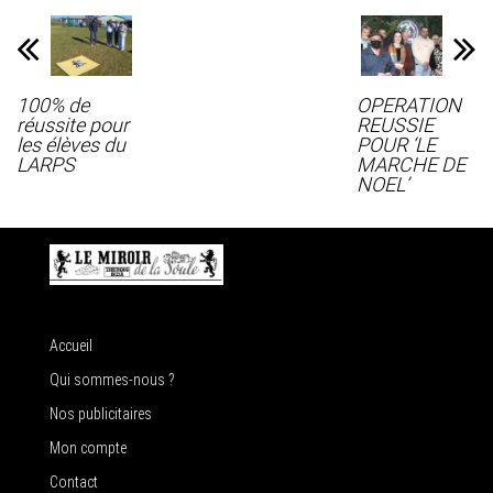
100% de
OPERATION
réussite pour
REUSSIE
les élèves du
POUR ‘LE
LARPS
MARCHE DE
NOEL’
Accueil
Qui sommes-nous ?
Nos publicitaires
Mon compte
Contact