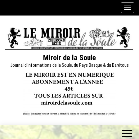
Skip
A
to
f
the
f
content
i
c
h
e
Miroir de la Soule
r
Journal d'informations de la Soule, du Pays Basque & du Barétous
/
m
a
s
q
u
e
r
l
a