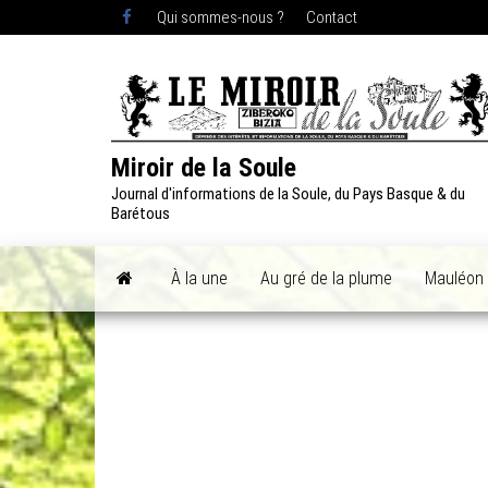
Skip
Qui sommes-nous ?
Contact
to
the
content
Miroir de la Soule
Journal d'informations de la Soule, du Pays Basque & du
Barétous
À la une
Au gré de la plume
Mauléon