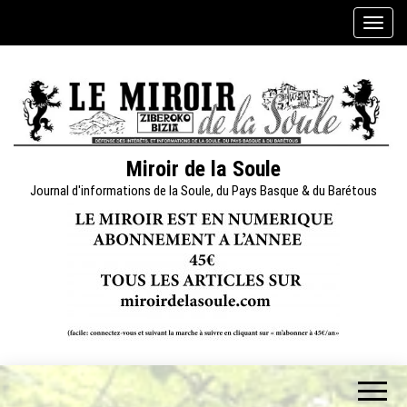
Skip
A
to
f
the
f
content
i
c
h
e
Miroir de la Soule
r
Journal d'informations de la Soule, du Pays Basque & du Barétous
/
m
a
s
q
u
e
r
l
a