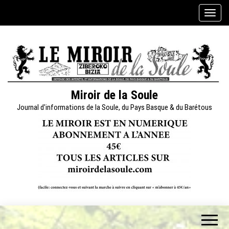
Skip
A
to
f
the
f
content
i
c
h
e
Miroir de la Soule
r
Journal d'informations de la Soule, du Pays Basque & du Barétous
/
m
a
s
q
u
e
r
l
a