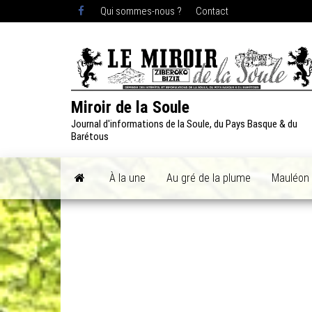
Skip
Qui sommes-nous ?
Contact
to
the
content
Miroir de la Soule
Journal d'informations de la Soule, du Pays Basque & du
Barétous
À la une
Au gré de la plume
Mauléon