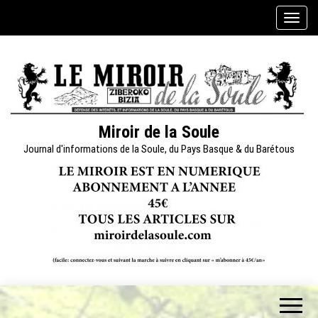
Skip
A
to
f
the
f
content
i
c
h
e
Miroir de la Soule
r
Journal d'informations de la Soule, du Pays Basque & du Barétous
/
m
a
s
q
u
e
r
l
a