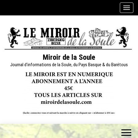
Skip
A
to
f
the
f
content
i
c
h
e
Miroir de la Soule
r
Journal d'informations de la Soule, du Pays Basque & du Barétous
/
m
a
s
q
u
e
r
l
a