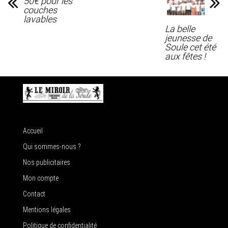
50€ pour les
couches
lavables
La belle
jeunesse de
Soule cet été
aux fêtes !
Accueil
Qui sommes-nous ?
Nos publicitaires
Mon compte
Contact
Mentions légales
Politique de confidentialité