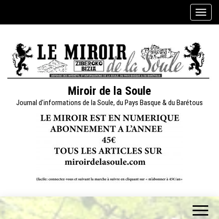
Skip
A
to
f
the
f
content
i
c
h
e
Miroir de la Soule
r
Journal d'informations de la Soule, du Pays Basque & du Barétous
/
m
a
s
q
u
e
r
l
a