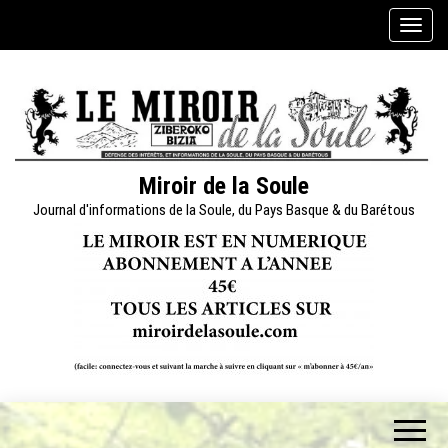
Skip
A
to
f
the
f
content
i
c
h
e
Miroir de la Soule
r
Journal d'informations de la Soule, du Pays Basque & du Barétous
/
m
a
s
q
u
e
r
l
a