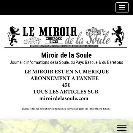
Skip
A
to
f
the
f
content
i
c
h
e
Miroir de la Soule
r
Journal d'informations de la Soule, du Pays Basque & du Barétous
/
m
a
s
q
u
e
r
l
a