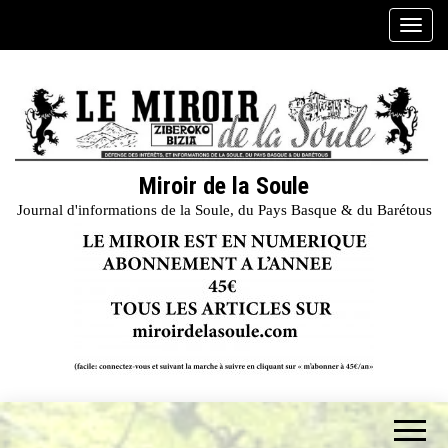
Skip
A
to
f
the
f
content
i
c
h
e
Miroir de la Soule
r
Journal d'informations de la Soule, du Pays Basque & du Barétous
/
m
a
s
q
u
e
r
l
a