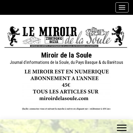
Skip
A
to
f
the
f
content
i
c
h
e
Miroir de la Soule
r
Journal d'informations de la Soule, du Pays Basque & du Barétous
/
m
a
s
q
u
e
r
l
a