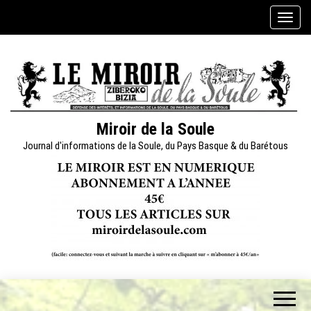
Skip
A
to
f
the
f
content
i
c
h
e
Miroir de la Soule
r
Journal d'informations de la Soule, du Pays Basque & du Barétous
/
m
a
s
q
u
e
r
l
a