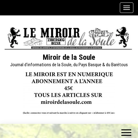
Skip
A
to
f
the
f
content
i
c
h
e
Miroir de la Soule
r
Journal d'informations de la Soule, du Pays Basque & du Barétous
/
m
a
s
q
u
e
r
l
a