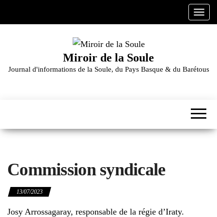
Skip
A
to
f
the
f
content
i
Miroir de la Soule
c
Journal d'informations de la Soule, du Pays Basque & du Barétous
h
e
r
/
m
a
s
q
Commission syndicale
u
e
r
13/07/2023
l
Josy Arrossagaray, responsable de la régie d’Iraty.
a