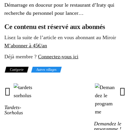
n
Démarrage en douceur pour le restaurant d’Iraty qui
a
recherche du personnel pour lancer…
v
i
Ce contenu est réservé aux abonnés
g
Lisez la suite de l’article en vous abonnant au Miroir
a
M’abonner à 45€/an
t
i
Déjà membre ?
Connectez-vous ici
o
n
Catégorie
Autres villages
Tardets-
Sorholus
Demandez le
programme !