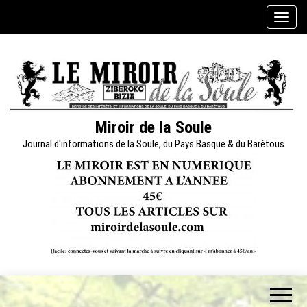
Skip
A
to
f
the
f
content
i
c
h
e
Miroir de la Soule
r
Journal d'informations de la Soule, du Pays Basque & du Barétous
/
m
a
s
q
u
e
r
l
a