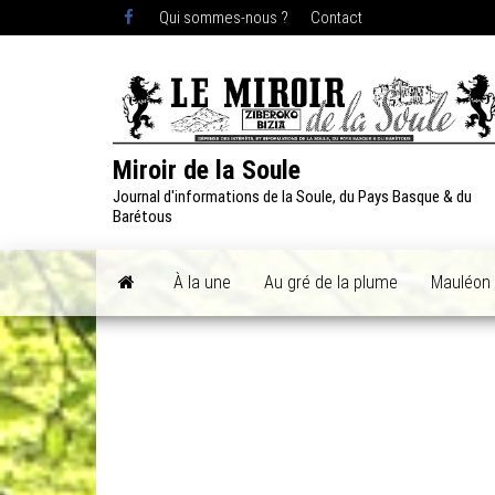
Skip
Qui sommes-nous ?
Contact
to
the
content
Miroir de la Soule
Journal d'informations de la Soule, du Pays Basque & du
Barétous
À la une
Au gré de la plume
Mauléon