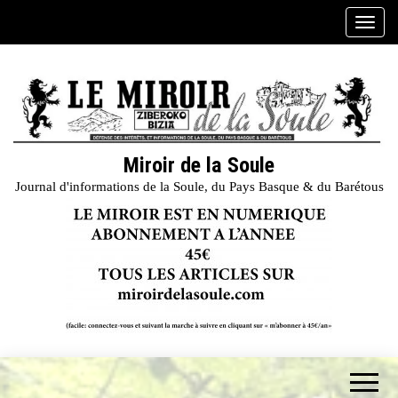
Skip
A
to
f
the
f
content
i
c
h
e
Miroir de la Soule
r
Journal d'informations de la Soule, du Pays Basque & du Barétous
/
m
a
s
q
u
e
r
l
a