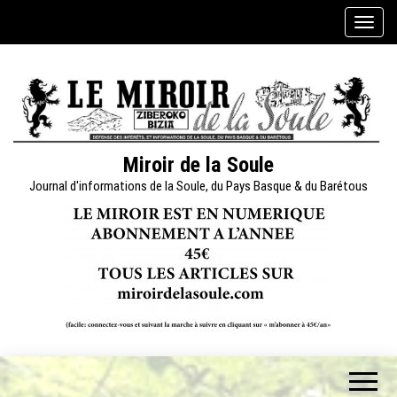
Skip
A
to
f
the
f
content
i
c
h
e
Miroir de la Soule
r
Journal d'informations de la Soule, du Pays Basque & du Barétous
/
m
a
s
q
u
e
r
l
a