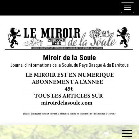
Skip
A
to
f
the
f
content
i
c
h
e
Miroir de la Soule
r
Journal d'informations de la Soule, du Pays Basque & du Barétous
/
m
a
s
q
u
e
r
l
a